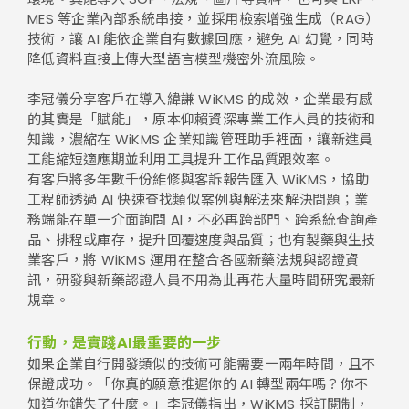
MES 等企業內部系統串接，並採用檢索增強生成（RAG）
技術，讓 AI 能依企業自有數據回應，避免 AI 幻覺，同時
降低資料直接上傳大型語言模型機密外流風險。
李冠儀分享客戶在導入緯謙 WiKMS 的成效，企業最有感
的其實是「賦能」，原本仰賴資深專業工作人員的技術和
知識，濃縮在 WiKMS 企業知識管理助手裡面，讓新進員
工能縮短適應期並利用工具提升工作品質跟效率。
有客戶將多年數千份維修與客訴報告匯入 WiKMS，協助
工程師透過 AI 快速查找類似案例與解法來解決問題；業
務端能在單一介面詢問 AI，不必再跨部門、跨系統查詢產
品、排程或庫存，提升回覆速度與品質；也有製藥與生技
業客戶，將 WiKMS 運用在整合各國新藥法規與認證資
訊，研發與新藥認證人員不用為此再花大量時間研究最新
規章。
行動，是實踐AI最重要的一步
如果企業自行開發類似的技術可能需要一兩年時間，且不
保證成功。「你真的願意推遲你的 AI 轉型兩年嗎？你不
知道你錯失了什麼。」李冠儀指出，WiKMS 採訂閱制，