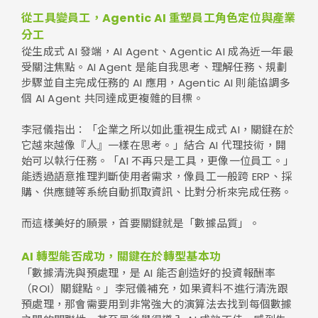
從工具變員工，Agentic AI 重塑員工角色定位與產業
分工
從生成式 AI 發端，AI Agent、Agentic AI 成為近一年最
受關注焦點。AI Agent 是能自我思考、理解任務、規劃
步驟並自主完成任務的 AI 應用，Agentic AI 則能協調多
個 AI Agent 共同達成更複雜的目標。
李冠儀指出：「企業之所以如此重視生成式 AI，關鍵在於
它越來越像『人』一樣在思考。」結合 AI 代理技術，開
始可以執行任務。「AI 不再只是工具，更像一位員工。」
能透過語意推理判斷使用者需求，像員工一般跨 ERP、採
購、供應鏈等系統自動抓取資訊、比對分析來完成任務。
而這樣美好的願景，首要關鍵就是「數據品質」。
AI 轉型能否成功，關鍵在於轉型基本功
「數據清洗與預處理，是 AI 能否創造好的投資報酬率
（ROI）關鍵點。」李冠儀補充，如果資料不進行清洗跟
預處理，那會需要用到非常強大的演算法去找到每個數據