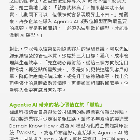
之間的關聯性，甚至最後覺得導入 AI 成效不佳、感到失
望。她生動地比喻：「就像武林高手，如果基本功不紮
實，比劃兩下可以，但很快就會發現境界上不去。」她觀
察，許多企業在導入 Agentic AI 或數位轉型面臨最重要
的瓶頸，就是數據問題。「必須先做到數位轉型，才能夠
做到 AI 轉型。」
對此，李冠儀以緯謙長期協助客戶的經驗建議，可以先回
歸永續經營的管理本質，聚焦於三大目標：獲利、成本管
理與生產效率。「先立靶心再射箭，從這三個方向設定目
標情境，再盤點所需數據。」像是如何更快速達到客戶訂
單、降低供應鏈採購成本，或提升工廠稼動率等，找出公
司需優化的具體痛點與情境，再根據其相關數據著手，企
業導入會更有感且有效率。
Agentic AI 帶來的核心價值在於「賦能」
緯謙科技結合自身與母公司緯創的製造業數位轉型經驗，
協助製造業客戶少走很多冤枉路，並將多年累積的製造業
Domain Know-How，透過 AI 模型內化成企業知識庫系
統「WiKMS」，為客戶布建好可直接導入 Agentic AI 的
環境。其能導入 SOP、法規、圖片等資料，也可與 ERP、