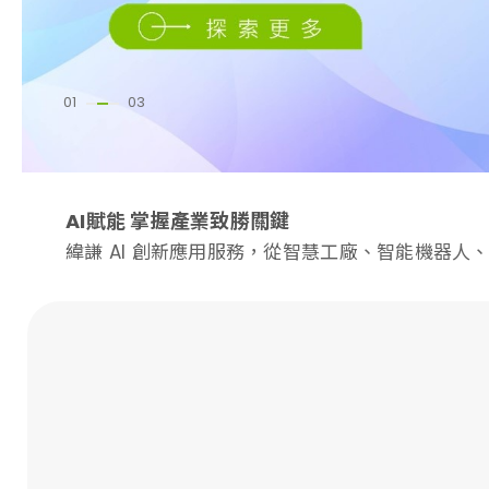
01
03
WiKMS 企業知識管理AI助手
緯謙科技數位生產力工具
AI賦能 掌握產業致勝關鍵
透過對話式AI 企業知識管理(KM)工具打造企業AI
依照客戶端需求，從模組化功能列表建置自定義的
緯謙 AI 創新應用服務，從智慧工廠、智能機器