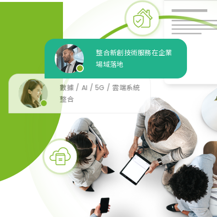
整合新創技術服務在企業
場域落地​
數據 / AI / 5G / 雲端系統
整合​