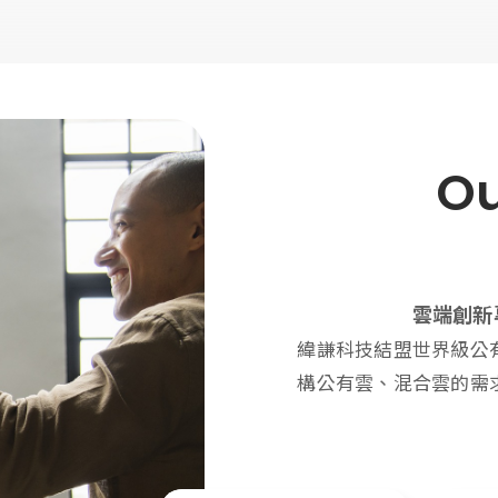
O
雲端創新
緯謙科技結盟世界級公
構公有雲、混合雲的需