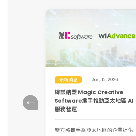
 2026
Jun, 12, 2026
最新消息
 WAVE
緯謙結盟 Magic Creative
 AI 實力
Software攜手推動亞太地區 AI
服務營運
緯謙科技展
雙方將攜手為亞太地區的企業提供
，與專家...