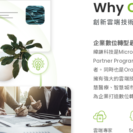
Why
創新雲端技
企業數位轉型
緯謙科技是Micros
Partner Pr
者。同時也是Or
擁有強大的雲端
慧醫療、智慧城
為企業打造數位
雲端專家
5