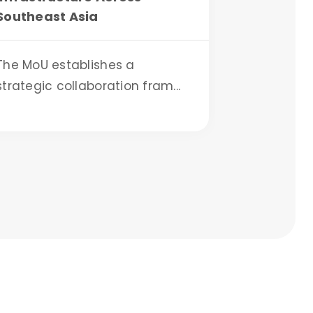
Southeast Asia
The MoU establishes a
strategic collaboration fram...