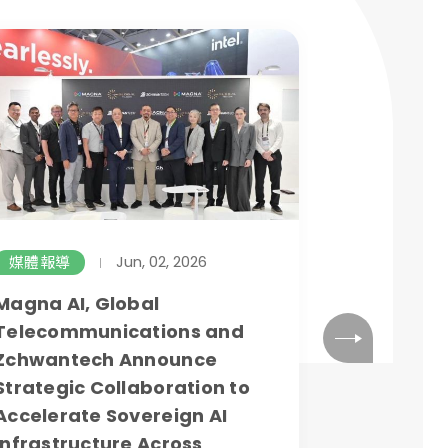
Jun, 02, 2026
媒體報導
部落格
Magna AI, Global
從用AI到掌
Telecommunications and
的分水嶺
Zchwantech Announce
Strategic Collaboration to
從概念到落地，
Accelerate Sovereign AI
想像中複雜，
Infrastructure Across